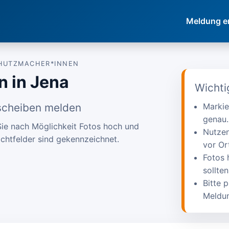
Meldung e
CHUTZMACHER*INNEN
n in Jena
Wichti
ascheiben melden
Markie
genau.
 Sie nach Möglichkeit Fotos hoch und
Nutzen
ichtfelder sind gekennzeichnet.
vor Ort
Fotos 
sollten
Bitte 
Meldu